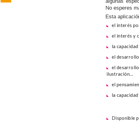
algunas espec
No esperes má
Esta aplicació
el interés p
el interés y
la capacidad
el desarroll
el desarroll
ilustración…
el pensamien
la capacidad
Disponible 