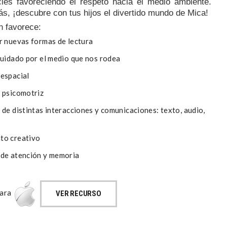
ies favoreciendo el respeto hacia el medio ambiente.
s, ¡descubre con tus hijos el divertido mundo de Mica!
n favorece:
or nuevas formas de lectura
 cuidado por el medio que nos rodea
 espacial
o psicomotriz
o de distintas interacciones y comunicaciones: texto, audio,
to creativo
 de atención y memoria
para
VER RECURSO