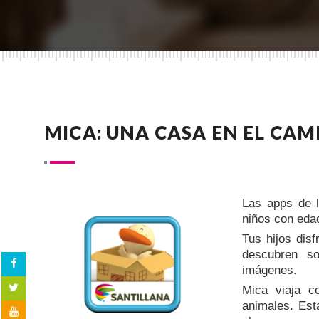
MICA: UNA CASA EN EL CA
Las apps de l
niños con eda
Tus hijos disf
descubren so
imágenes.
Mica viaja c
animales. Esta