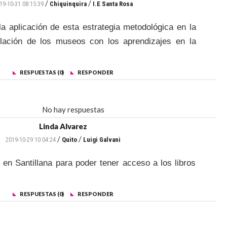
/
/
19-10-31 08:15:39
Chiquinquira
I.E Santa Rosa
la aplicación de esta estrategia metodológica en la
elación de los museos con los aprendizajes en la
RESPUESTAS (0)
RESPONDER
No hay respuestas
Linda Alvarez
/
/
2019-10-29 10:04:24
Quito
Luigi Galvani
 en Santillana para poder tener acceso a los libros
RESPUESTAS (0)
RESPONDER