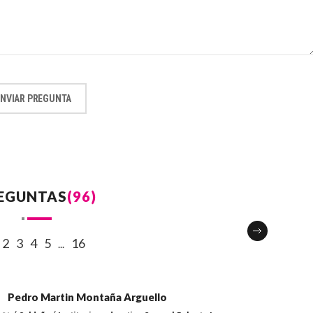
ENVIAR PREGUNTA
EGUNTAS
(96)
2
3
4
5
16
...
Pedro Martin Montaña Arguello