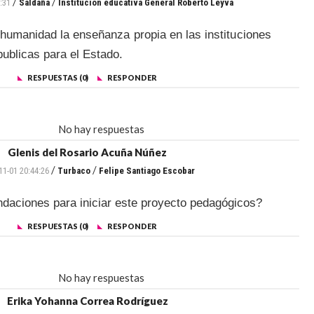
/
/
:31
Saldaña
Institucion educativa General Roberto Leyva
 humanidad la enseñanza propia en las instituciones
publicas para el Estado.
RESPUESTAS (0)
RESPONDER
No hay respuestas
Glenis del Rosario Acuña Núñez
/
/
11-01 20:44:26
Turbaco
Felipe Santiago Escobar
daciones para iniciar este proyecto pedagógicos?
RESPUESTAS (0)
RESPONDER
No hay respuestas
Erika Yohanna Correa Rodríguez