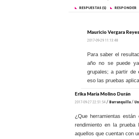
RESPUESTAS (1)
RESPONDER
Mauricio Vergara Reye
2017-09-29 11:13:48
Para saber el resultad
año no se puede ya 
grupales; a partir de
eso las pruebas aplic
Erika María Molino Durán
/
/
2017-09-27 22:51:54
Barranquilla
Un
¿Que herramientas están o
rendimiento en la prueba 
aquellos que cuentan con u