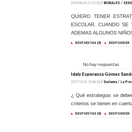
/
/
2018-06-20 21:22:05
MORALES
SEDE
QUIERO TENER ESTRAT
ESCOLAR, CUANDO SE 
ADEMAS ALGUNOS NIÑO
RESPUESTAS (0)
RESPONDER
No hay respuestas
Idaly Esperanza Gómez Sand
/
/
2017-10-25 19:46:28
Duitama
La Pre
¿ Qué estrategias se debe
criterios se tienen en cuen
RESPUESTAS (0)
RESPONDER