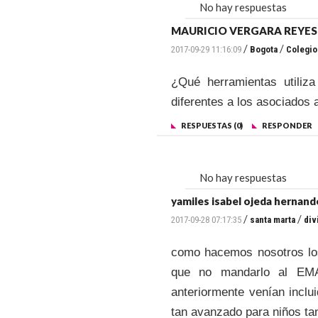
No hay respuestas
MAURICIO VERGARA REYES
/
/
2017-09-29 11:16:09
Bogota
Colegio
¿Qué herramientas utiliz
diferentes a los asociados 
RESPUESTAS (0)
RESPONDER
No hay respuestas
yamiles isabel ojeda hernand
/
/
2017-09-28 07:17:35
santa marta
div
como hacemos nosotros los
que no mandarlo al EMA
anteriormente venían inclu
tan avanzado para niños t