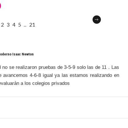
)
2
3
4
5
21
...
oderno Isaac Newton
 no se realizaron pruebas de 3-5-9 solo las de 11 . Las
e avancemos 4-6-8 igual ya las estamos realizando en
valuarán a los colegios privados