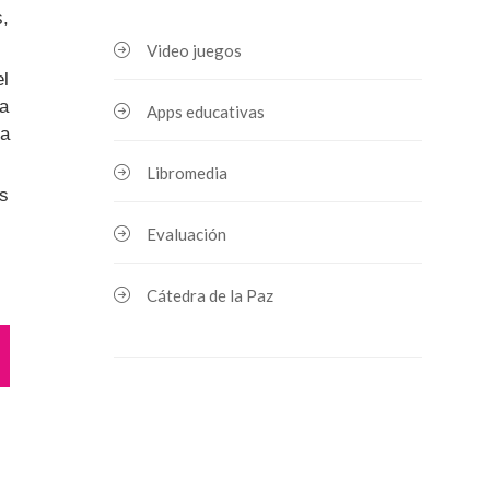
s,
Video juegos
el
ra
Apps educativas
la
Libromedia
us
Evaluación
Cátedra de la Paz