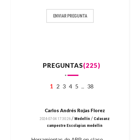
ENVIAR PREGUNTA
PREGUNTAS
(225)
1
2
3
4
5
38
...
Carlos Andrés Rojas Florez
/
/
2024-07-04 17:30:26
Medellín
Calasanz
campestre Escolapias medellin
Herramientas de ABP en clase