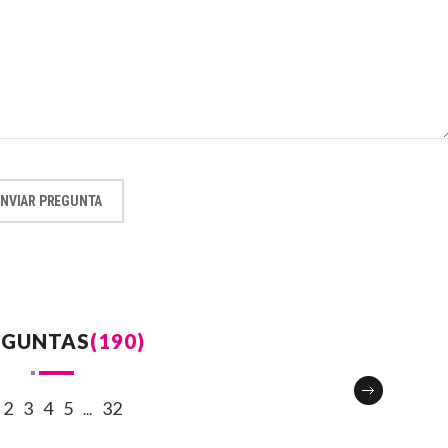
ENVIAR PREGUNTA
EGUNTAS
(190)
2
3
4
5
32
...