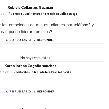
Rubiela Collantes Guzman
/
/
1:23:21
La Mesa Cundinamarca
Francisco Julian OLaya
 las emociones de mis estudiantes por teléfono? y
ras puedo liderar con ellos?
RESPUESTAS (0)
RESPONDER
No hay respuestas
Karen lorena Cogollo sanchez
/
/
27 17:41:17
Malambo
Cdi ciudadela Real del caribe
RESPUESTAS (0)
RESPONDER