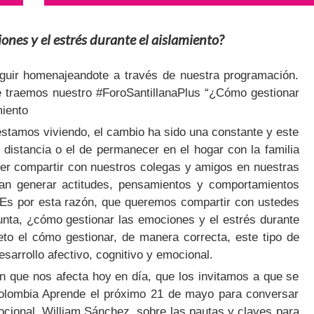
nes y el estrés durante el aislamiento?
uir homenajeandote a través de nuestra programación.
e traemos nuestro #ForoSantillanaPlus “¿Cómo gestionar
miento
estamos viviendo, el cambio ha sido una constante y este
 distancia o el de permanecer en el hogar con la familia
oder compartir con nuestros colegas y amigos en nuestras
rían generar actitudes, pensamientos y comportamientos
. Es por esta razón, que queremos compartir con ustedes
gunta, ¿cómo gestionar las emociones y el estrés durante
eto el cómo gestionar, de manera correcta, este tipo de
sarrollo afectivo, cognitivo y emocional.
ón que nos afecta hoy en día, que los invitamos a que se
Colombia Aprende el próximo 21 de mayo para conversar
ocional, William Sánchez, sobre las pautas y claves para