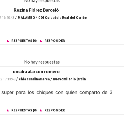
No hay respuestas
Regina Flórez Barceló
/
/
7 16:50:43
MALAMBO
CDI Cuidadela Real del Caribe
?
RESPUESTAS (0)
RESPONDER
No hay respuestas
omaira alarcon romero
/
/
22 17:13:48
chia cundinamarca
nuevomilenio jardin
ma super para los chiques con quien comparto de 3
RESPUESTAS (0)
RESPONDER