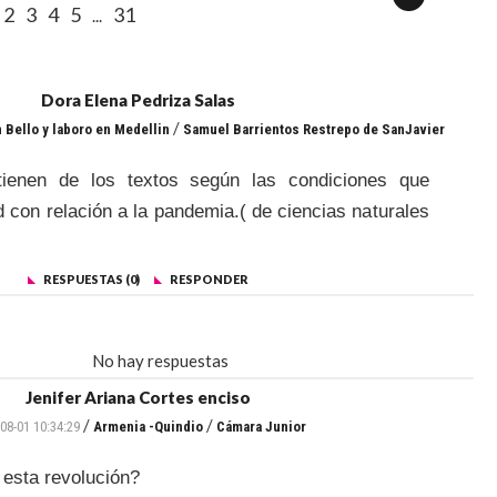
2
3
4
5
31
...
Dora Elena Pedriza Salas
/
 Bello y laboro en Medellin
Samuel Barrientos Restrepo de SanJavier
tienen de los textos según las condiciones que
d con relación a la pandemia.( de ciencias naturales
RESPUESTAS (0)
RESPONDER
No hay respuestas
Jenifer Ariana Cortes enciso
/
/
08-01 10:34:29
Armenia -Quindio
Cámara Junior
esta revolución?