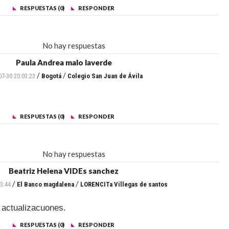
RESPUESTAS (0)
RESPONDER
No hay respuestas
Paula Andrea malo laverde
/
/
07-30 20:03:23
Bogotá
Colegio San Juan de Ávila
RESPUESTAS (0)
RESPONDER
No hay respuestas
Beatriz Helena VIDEs sanchez
/
/
3:44
El Banco magdalena
LORENCITa Villegas de santos
 actualizacuones.
RESPUESTAS (0)
RESPONDER