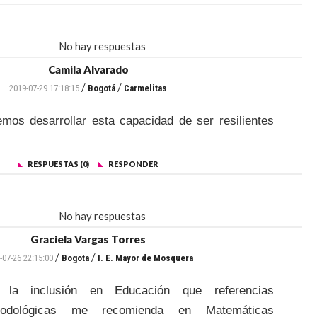
No hay respuestas
Camila Alvarado
/
/
2019-07-29 17:18:15
Bogotá
Carmelitas
os desarrollar esta capacidad de ser resilientes
RESPUESTAS (0)
RESPONDER
No hay respuestas
Graciela Vargas Torres
/
/
-07-26 22:15:00
Bogota
I. E. Mayor de Mosquera
 la inclusión en Educación que referencias
etodológicas me recomienda en Matemáticas