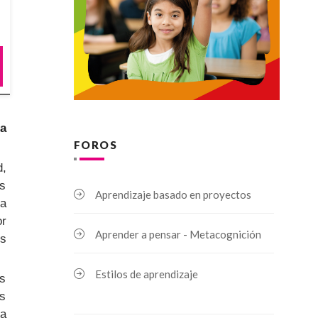
ra
FOROS
d,
as
Aprendizaje basado en proyectos
 a
or
Aprender a pensar - Metacognición
os
Estilos de aprendizaje
es
es
ra