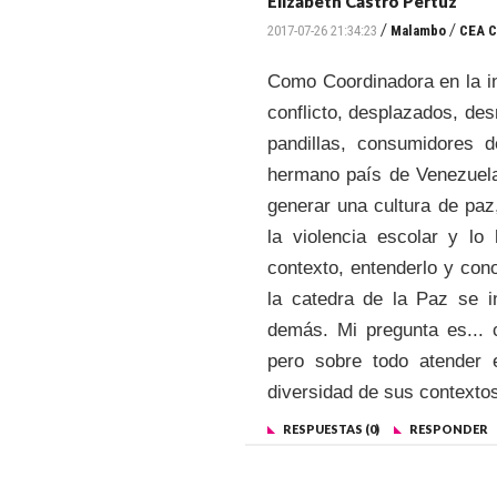
Elizabeth Castro Pertuz
/
/
2017-07-26 21:34:23
Malambo
CEA C
Como Coordinadora en la in
conflicto, desplazados, de
pandillas, consumidores d
hermano país de Venezuela,
generar una cultura de paz
la violencia escolar y l
contexto, entenderlo y cono
la catedra de la Paz se in
demás. Mi pregunta es... 
pero sobre todo atender 
diversidad de sus contexto
RESPUESTAS (0)
RESPONDER