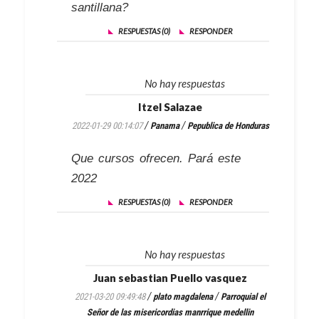
santillana?
RESPUESTAS (0)
RESPONDER
No hay respuestas
Itzel Salazae
/
/
2022-01-29 00:14:07
Panama
Pepublica de Honduras
Que cursos ofrecen. Pará este
2022
RESPUESTAS (0)
RESPONDER
No hay respuestas
Juan sebastian Puello vasquez
/
/
2021-03-20 09:49:48
plato magdalena
Parroquial el
Señor de las misericordias manrrique medellin