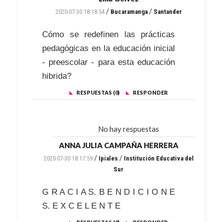
/
/
2020-07-30 18:18:54
Bucaramanga
Santander
Cómo se redefinen las prácticas
pedagógicas en la educación inicial
- preescolar - para esta educación
hibrida?
RESPUESTAS (0)
RESPONDER
No hay respuestas
ANNA JULIA CAMPAÑA HERRERA
/
/
2020-07-30 18:17:59
Ipiales
Institución Educativa del
Sur
G R A C I A S. B E N D I C I O N E
S. E X C E L E N T E