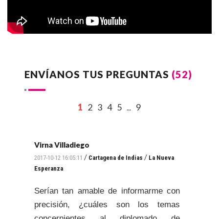
ENVÍANOS TUS PREGUNTAS
(52)
1
2
3
4
5
9
...
Virna Villadiego
/
/
2017-10-12 16:05:11
Cartagena de Indias
La Nueva
Esperanza
Serían tan amable de informarme con
precisión, ¿cuáles son los temas
concernientes al diplomado de